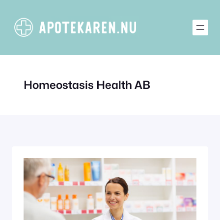
Hoppa
till
innehåll
Homeostasis Health AB