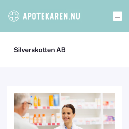
Hoppa
till
innehåll
Silverskatten AB