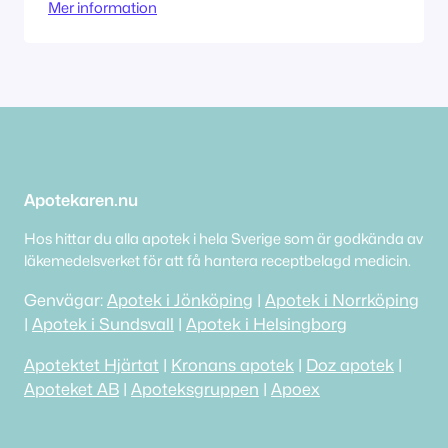
Mer information
Apotek Hjärtat AB
Apotekaren.nu
Hos hittar du alla apotek i hela Sverige som är godkända av
läkemedelsverket för att få hantera receptbelagd medicin.
Genvägar:
Apotek i Jönköping
|
Apotek i Norrköping
|
Apotek i Sundsvall
|
Apotek i Helsingborg
Apotektet Hjärtat
|
Kronans apotek
|
Doz apotek
|
Apoteket AB
|
Apoteksgruppen
|
Apoex