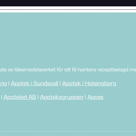
nda av läkemedelsverket för att få hantera receptbelagd me
ing
|
Apotek i Sundsvall
|
Apotek i Helsingborg
|
Apoteket AB
|
Apoteksgruppen
|
Apoex