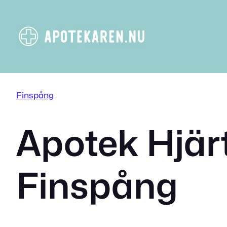
Hoppa
till
innehåll
Finspång
Apotek Hjär
Finspång