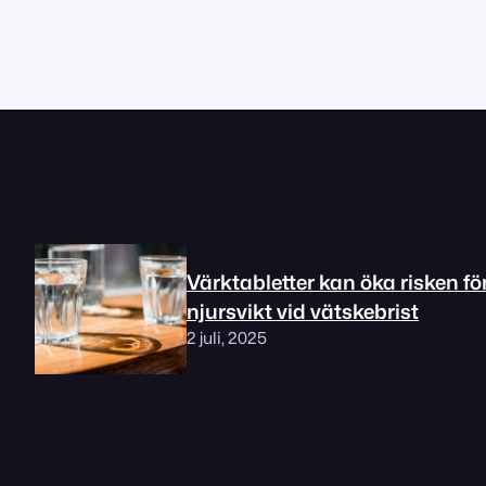
Värktabletter kan öka risken fö
njursvikt vid vätskebrist
2 juli, 2025