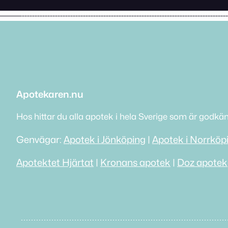
Apotekaren.nu
Hos hittar du alla apotek i hela Sverige som är godkä
Genvägar:
Apotek i Jönköping
|
Apotek i Norrköp
Apotektet Hjärtat
|
Kronans apotek
|
Doz apotek