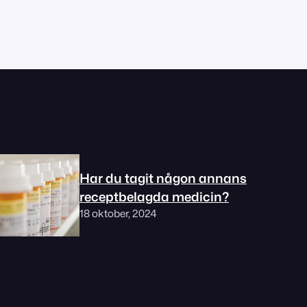
Har du tagit någon annans
receptbelagda medicin?
18 oktober, 2024