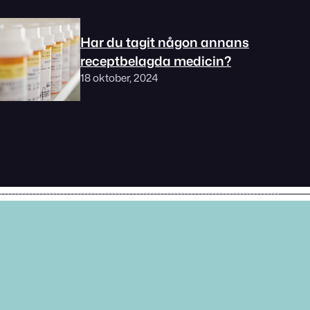
Har du tagit någon annans
receptbelagda medicin?
18 oktober, 2024