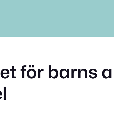
et för barns 
l