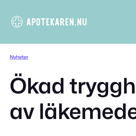
Hoppa
till
innehåll
Nyheter
Ökad tryggh
av läkemede