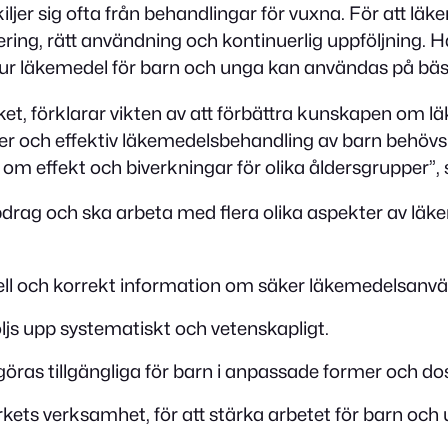
r sig ofta från behandlingar för vuxna. För att läke
ng, rätt användning och kontinuerlig uppföljning. Hä
ur läkemedel för barn och unga kan användas på bäst
, förklarar vikten av att förbättra kunskapen om läk
säker och effektiv läkemedelsbehandling av barn behövs
m effekt och biverkningar för olika åldersgrupper”,
pdrag och ska arbeta med flera olika aspekter av l
ell och korrekt information om säker läkemedelsanv
ljs upp systematiskt och vetenskapligt.
öras tillgängliga för barn i anpassade former och dos
rkets verksamhet, för att stärka arbetet för barn och