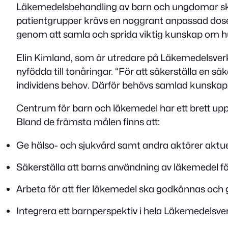
Läkemedelsbehandling av barn och ungdomar skilje
patientgrupper krävs en noggrant anpassad doseri
genom att samla och sprida viktig kunskap om h
Elin Kimland, som är utredare på Läkemedelsverket
nyfödda till tonåringar. “För att säkerställa en 
individens behov. Därför behövs samlad kunskap o
Centrum för barn och läkemedel har ett brett up
Bland de främsta målen finns att:
Ge hälso- och sjukvård samt andra aktörer aktu
Säkerställa att barns användning av läkemedel fö
Arbeta för att fler läkemedel ska godkännas och g
Integrera ett barnperspektiv i hela Läkemedelsve