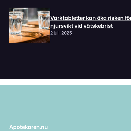
Värktabletter kan öka risken fö
njursvikt vid vätskebrist
2 juli, 2025
Apotekaren.nu