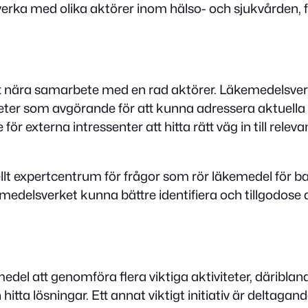
erka med olika aktörer inom hälso- och sjukvården, fö
t nära samarbete med en rad aktörer. Läkemedelsve
ter som avgörande för att kunna adressera aktuella b
ör externa intressenter att hitta rätt väg in till rele
llt expertcentrum för frågor som rör läkemedel för b
delsverket kunna bättre identifiera och tillgodose
edel att genomföra flera viktiga aktiviteter, däri
itta lösningar. Ett annat viktigt initiativ är deltag