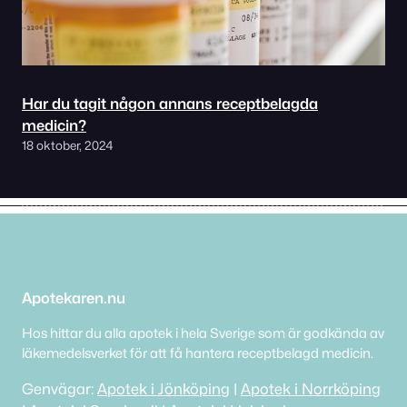
Har du tagit någon annans receptbelagda
medicin?
18 oktober, 2024
Apotekaren.nu
Hos hittar du alla apotek i hela Sverige som är godkända av
läkemedelsverket för att få hantera receptbelagd medicin.
Genvägar:
Apotek i Jönköping
|
Apotek i Norrköping