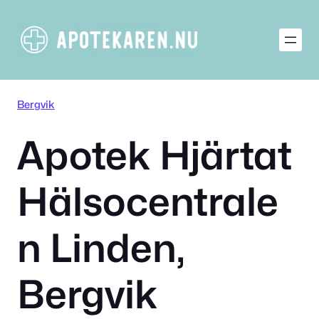
Hoppa
till
innehåll
Bergvik
Apotek Hjärtat
Hälsocentrale
n Linden,
Bergvik