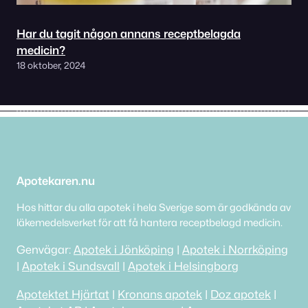
Har du tagit någon annans receptbelagda
medicin?
18 oktober, 2024
Apotekaren.nu
Hos hittar du alla apotek i hela Sverige som är godkända av
läkemedelsverket för att få hantera receptbelagd medicin.
Genvägar:
Apotek i Jönköping
|
Apotek i Norrköping
|
Apotek i Sundsvall
|
Apotek i Helsingborg
Apotektet Hjärtat
|
Kronans apotek
|
Doz apotek
|