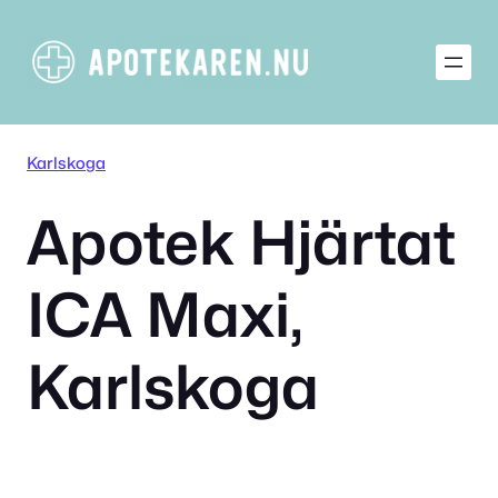
Hoppa
till
innehåll
Karlskoga
Apotek Hjärtat
ICA Maxi,
Karlskoga