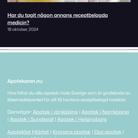
Har du tagit någon annans receptbelagda
medicin?
18 oktober, 2024
Apotekaren.nu
Hos hittar du alla apotek i hela Sverige som är godkända av
läkemedelsverket för att få hantera receptbelagd medicin.
Genvägar:
Apotek i Jönköping
|
Apotek i Norrköping
|
Apotek i Sundsvall
|
Apotek i Helsingborg
Apotektet Hjärtat
|
Kronans apotek
|
Doz apotek
|