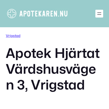
Hoppa
till
innehåll
Vrigstad
Apotek Hjärtat
Värdshusväge
n 3, Vrigstad