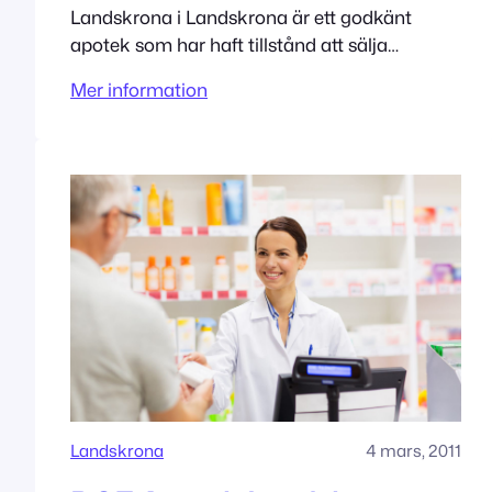
Landskrona i Landskrona är ett godkänt
apotek som har haft tillstånd att sälja
receptbelagda mediciner sedan 9/18/2015.
Mer information
Adress Drottninggatan 31 261 31 Landskrona
Tillståndet innehas av Apotek Hjärtat AB
Landskrona
4 mars, 2011