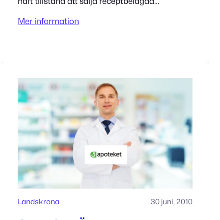
haft tillstånd att sälja receptbelagda
mediciner sedan 5/27/2015. Adress
Mer information
Östervångsplan 10 261 44 Landskrona
Tillståndet innehas av Apotek Hjärtat AB
Landskrona
30 juni, 2010