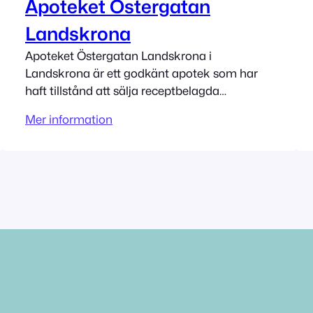
Apoteket Östergatan
Landskrona
Apoteket Östergatan Landskrona i
Landskrona är ett godkänt apotek som har
haft tillstånd att sälja receptbelagda
mediciner sedan 6/30/2010. Adress
Mer information
Östergatan 17 26131 Landskrona Tillståndet
innehas av Apoteket AB