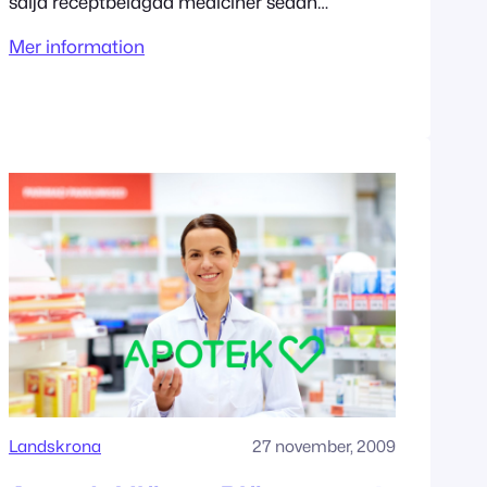
sälja receptbelagda mediciner sedan
12/2/2013. Adress Österleden 165 261 51
Mer information
Landskrona Tillståndet innehas av Kronans
Apotek AB
Landskrona
27 november, 2009