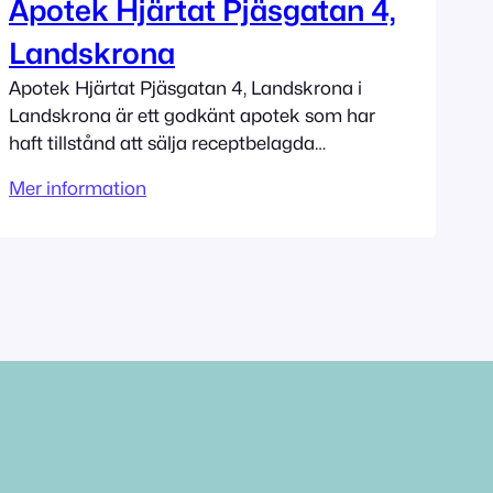
Apotek Hjärtat Pjäsgatan 4,
Landskrona
Apotek Hjärtat Pjäsgatan 4, Landskrona i
Landskrona är ett godkänt apotek som har
haft tillstånd att sälja receptbelagda
mediciner sedan 11/27/2009. Adress
Mer information
Pjäsgatan 4 26145 Landskrona Tillståndet
innehas av Apotek Hjärtat AB