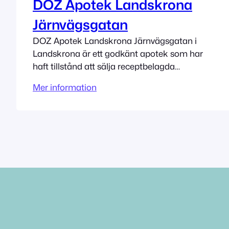
DOZ Apotek Landskrona
Järnvägsgatan
DOZ Apotek Landskrona Järnvägsgatan i
Landskrona är ett godkänt apotek som har
haft tillstånd att sälja receptbelagda
mediciner sedan 3/4/2011. Adress
Mer information
Järnsvägsgatan 12 26132 Landskrona
Tillståndet innehas av Admenta Sweden AB