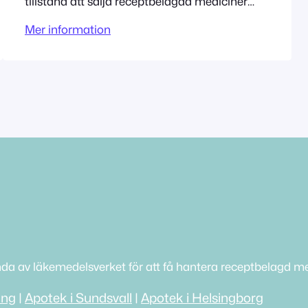
tillstånd att sälja receptbelagda mediciner
sedan 6/1/2012. Adress Biblioteksgatan 4 A
Mer information
43530 Mölnlycke Tillståndet innehas av
Kronans Apotek AB
nda av läkemedelsverket för att få hantera receptbelagd me
ing
|
Apotek i Sundsvall
|
Apotek i Helsingborg