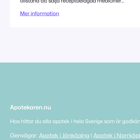
tillstånd att sälja receptbelagda mediciner
sedan 3/21/2014. Adress Ekdalavägen 2 435
Mer information
30 Mölnlycke Tillståndet innehas av Admenta
Sweden AB
Apotekaren.nu
Hos hittar du alla apotek i hela Sverige som är godkä
Genvägar:
Apotek i Jönköping
|
Apotek i Norrköp