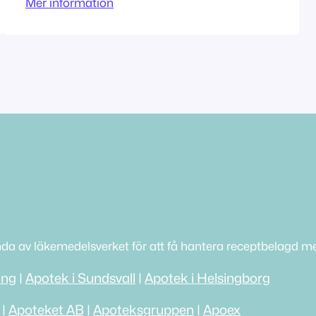
Mer information
Ytterby Tillståndet innehas av
Apoteksgruppen i Ytterby Nr 1 AB
nda av läkemedelsverket för att få hantera receptbelagd me
ing
|
Apotek i Sundsvall
|
Apotek i Helsingborg
|
Apoteket AB
|
Apoteksgruppen
|
Apoex