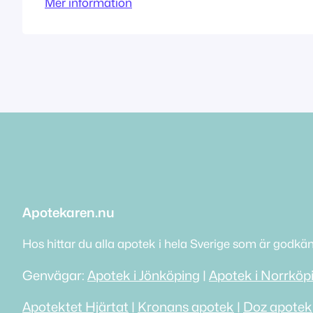
Mer information
Tillståndet innehas av Apoteket AB
Apotekaren.nu
Hos hittar du alla apotek i hela Sverige som är godkä
Genvägar:
Apotek i Jönköping
|
Apotek i Norrköp
Apotektet Hjärtat
|
Kronans apotek
|
Doz apotek