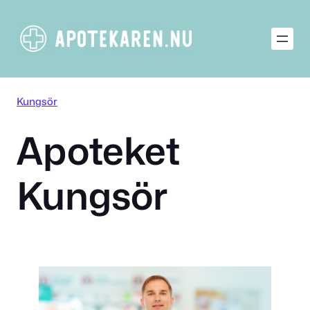
Hoppa
till
innehåll
Kungsör
Apoteket
Kungsör