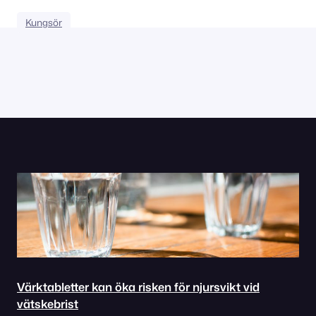
Kungsör
Värktabletter kan öka risken för njursvikt vid
vätskebrist