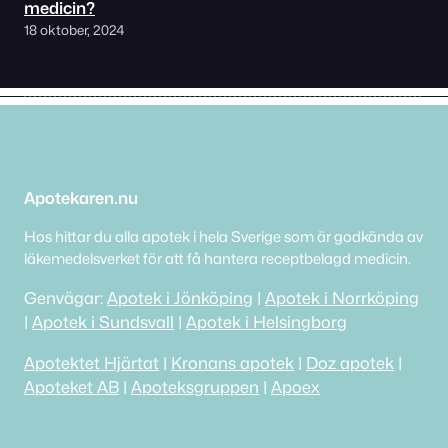
medicin?
18 oktober, 2024
Apotekaren.nu
Hos hittar du alla apotek i hela Sverige som är godkända av
läkemedelsverket för att få hantera receptbelagd medicin.
Genvägar:
Apotek i Jönköping
|
Apotek i Norrköping
|
Apotek i Sundsvall
|
Apotek i Helsingborg
Apotektet Hjärtat
|
Kronans apotek
|
Doz apotek
|
Apoteket AB
|
Apoteksgruppen
|
Apoex