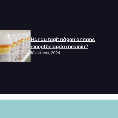
Har du tagit någon annans
receptbelagda medicin?
18 oktober, 2024