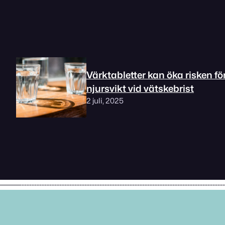
Värktabletter kan öka risken fö
njursvikt vid vätskebrist
2 juli, 2025