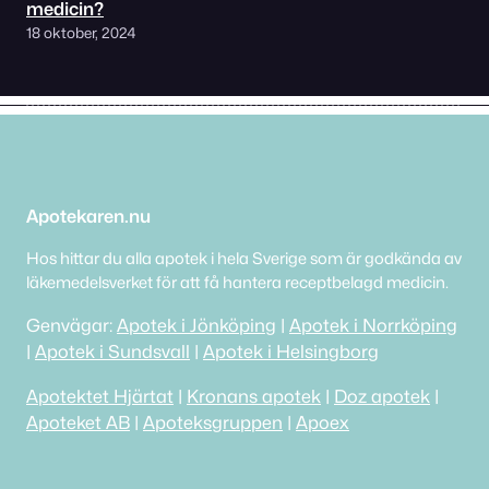
medicin?
18 oktober, 2024
Apotekaren.nu
Hos hittar du alla apotek i hela Sverige som är godkända av
läkemedelsverket för att få hantera receptbelagd medicin.
Genvägar:
Apotek i Jönköping
|
Apotek i Norrköping
|
Apotek i Sundsvall
|
Apotek i Helsingborg
Apotektet Hjärtat
|
Kronans apotek
|
Doz apotek
|
Apoteket AB
|
Apoteksgruppen
|
Apoex