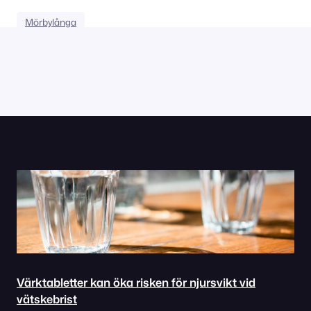
Mörbylånga
Värktabletter kan öka risken för njursvikt vid
vätskebrist