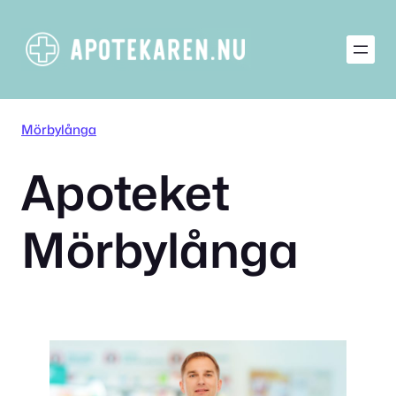
Hoppa
till
innehåll
Mörbylånga
Apoteket
Mörbylånga