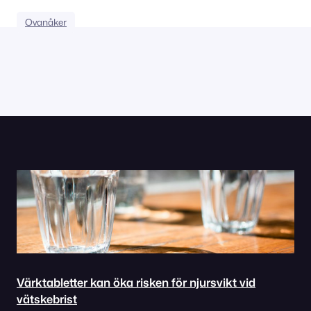
Ovanåker
Värktabletter kan öka risken för njursvikt vid
vätskebrist