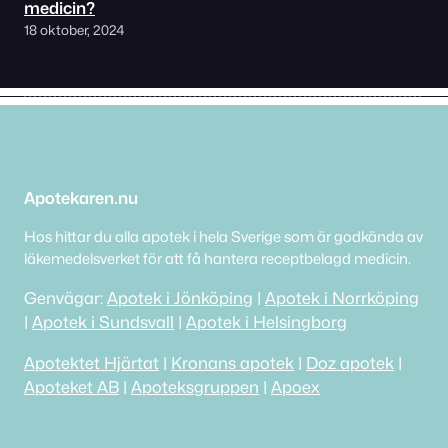
medicin?
18 oktober, 2024
Apotekaren.nu
Hos hittar du alla apotek i hela Sverige som är godkända av
läkemedelsverket för att få hantera receptbelagd medicin.
Genvägar:
Apotek i Jönköping
|
Apotek i Norrköping
|
Apotek i Sundsvall
|
Apotek i Helsingborg
Apotektet Hjärtat
|
Kronans apotek
|
Doz apotek
|
Apoteket AB
|
Apoteksgruppen
|
Apoex