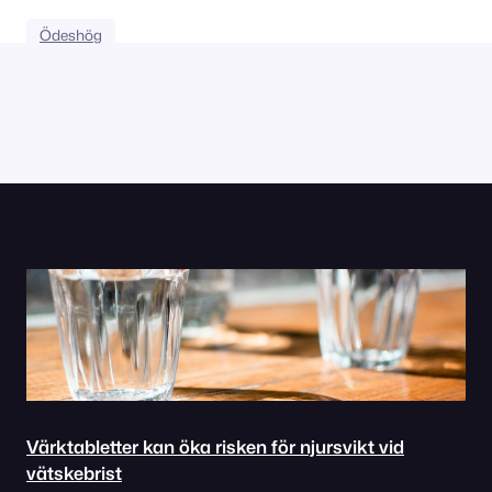
Ödeshög
Värktabletter kan öka risken för njursvikt vid
vätskebrist