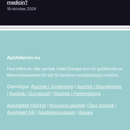
medicin?
18 oktober, 2024
Apotekaren.nu
Hos hittar du alla apotek i hela Sverige som är godkända av
läkemedelsverket för att få hantera receptbelagd medicin.
Genvägar:
Apotek i Jönköping
|
Apotek i Norrköping
|
Apotek i Sundsvall
|
Apotek i Helsingborg
Apotektet Hjärtat
|
Kronans apotek
|
Doz apotek
|
Apoteket AB
|
Apoteksgruppen
|
Apoex