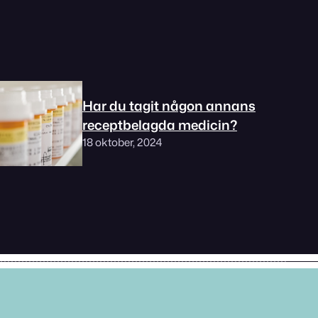
Har du tagit någon annans
receptbelagda medicin?
18 oktober, 2024