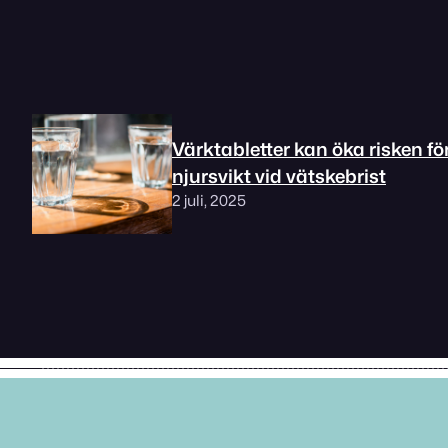
Värktabletter kan öka risken fö
njursvikt vid vätskebrist
2 juli, 2025