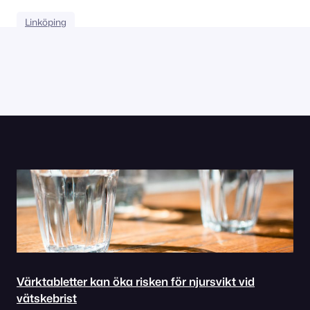
Linköping
Värktabletter kan öka risken för njursvikt vid
vätskebrist