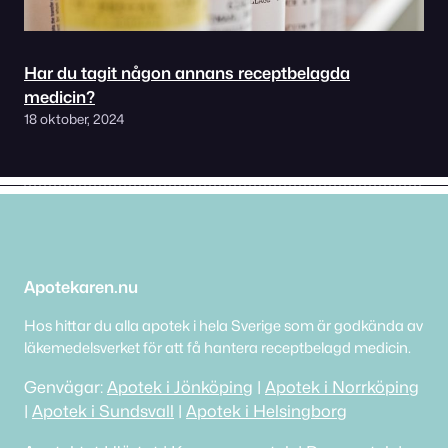
Har du tagit någon annans receptbelagda
medicin?
18 oktober, 2024
Apotekaren.nu
Hos hittar du alla apotek i hela Sverige som är godkända av
läkemedelsverket för att få hantera receptbelagd medicin.
Genvägar:
Apotek i Jönköping
|
Apotek i Norrköping
|
Apotek i Sundsvall
|
Apotek i Helsingborg