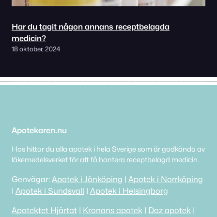
Har du tagit någon annans receptbelagda
medicin?
18 oktober, 2024
Apotekaren.nu
Hos hittar du alla apotek i hela Sverige som är godkända av
läkemedelsverket för att få hantera receptbelagd medicin.
Genvägar:
Apotek i Jönköping
|
Apotek i Norrköping
|
Apotek i Sundsvall
|
Apotek i Helsingborg
Apotektet Hjärtat
|
Kronans apotek
|
Doz apotek
|