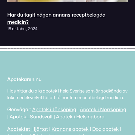
Har du tagit någon annans receptbelagda
medicin?
18 oktober, 2024
Apotekaren.nu
Hos hittar du alla apotek i hela Sverige som är godkända av
läkemedelsverket för att få hantera receptbelagd medicin.
Genvägar:
Apotek i Jönköping
|
Apotek i Norrköping
|
Apotek i Sundsvall
|
Apotek i Helsingborg
Apotektet Hjärtat
|
Kronans apotek
|
Doz apotek
|