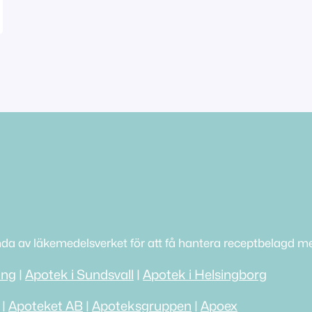
nda av läkemedelsverket för att få hantera receptbelagd me
ing
|
Apotek i Sundsvall
|
Apotek i Helsingborg
|
Apoteket AB
|
Apoteksgruppen
|
Apoex