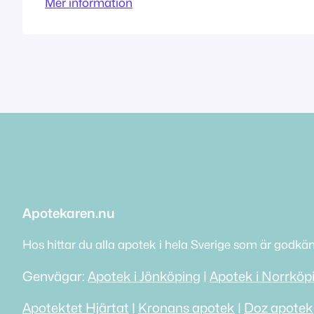
Mer information
165 62 Hässelby Tillståndet innehas av
Apopharmacy AB
Apotekaren.nu
Hos hittar du alla apotek i hela Sverige som är godkä
Genvägar:
Apotek i Jönköping
|
Apotek i Norrköp
Apotektet Hjärtat
|
Kronans apotek
|
Doz apotek