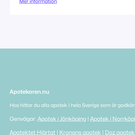
Mer information
innehas av Apotek A AB
Apotekaren.nu
Hos hittar du alla apotek i hela Sverige som är godkä
Genvägar:
Apotek i Jönköping
|
Apotek i Norrköp
Apotektet Hjärtat
|
Kronans apotek
|
Doz apotek