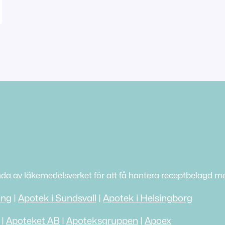
nda av läkemedelsverket för att få hantera receptbelagd me
ing
|
Apotek i Sundsvall
|
Apotek i Helsingborg
|
Apoteket AB
|
Apoteksgruppen
|
Apoex