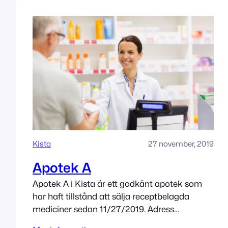
Kista
27 november, 2019
Apotek A
Apotek A i Kista är ett godkänt apotek som
har haft tillstånd att sälja receptbelagda
mediciner sedan 11/27/2019. Adress
Sibeliusgången 24 E 164 77 Kista Tillståndet