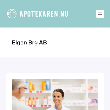
Hoppa
till
innehåll
Elgen Brg AB