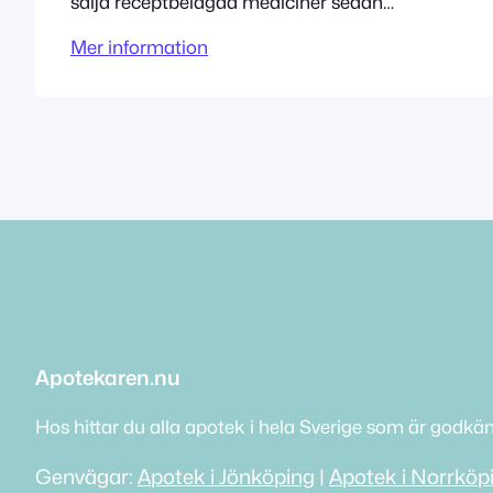
sälja receptbelagda mediciner sedan
12/2/2013. Adress Konstmästaregatan 9
Mer information
71430 Kopparberg Tillståndet innehas av
Kronans Apotek AB
Apotekaren.nu
Hos hittar du alla apotek i hela Sverige som är godkä
Genvägar:
Apotek i Jönköping
|
Apotek i Norrköp