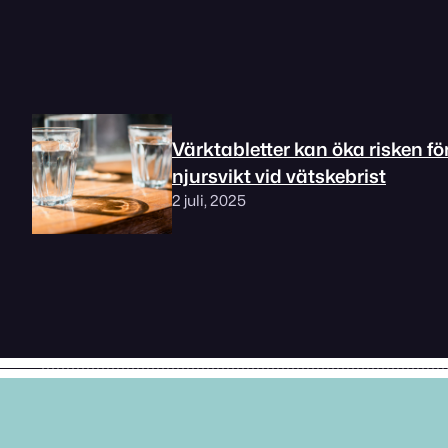
Värktabletter kan öka risken fö
njursvikt vid vätskebrist
2 juli, 2025