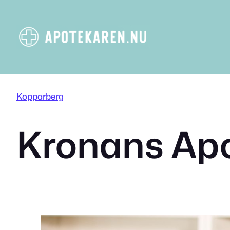
Hoppa
till
innehåll
Kopparberg
Kronans Ap