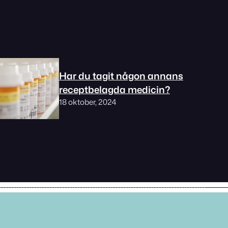
Har du tagit någon annans
receptbelagda medicin?
18 oktober, 2024