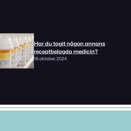
Har du tagit någon annans
receptbelagda medicin?
18 oktober, 2024