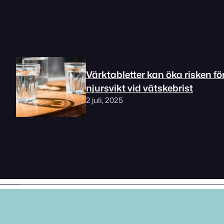
Värktabletter kan öka risken fö
njursvikt vid vätskebrist
2 juli, 2025