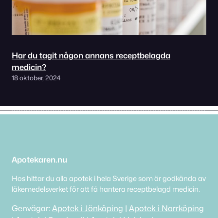
Har du tagit någon annans receptbelagda
medicin?
18 oktober, 2024
Apotekaren.nu
Hos hittar du alla apotek i hela Sverige som är godkända av
läkemedelsverket för att få hantera receptbelagd medicin.
Genvägar:
Apotek i Jönköping
|
Apotek i Norrköping