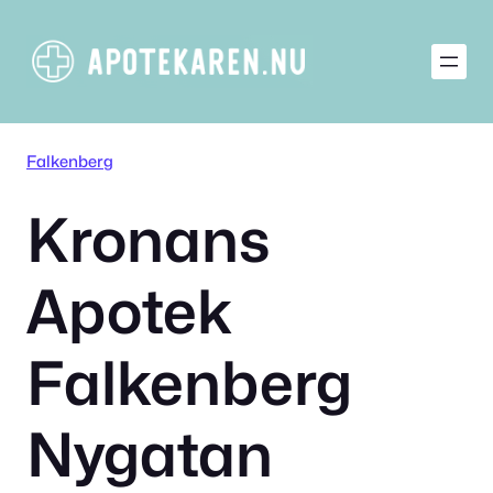
Hoppa
till
innehåll
Falkenberg
Kronans
Apotek
Falkenberg
Nygatan