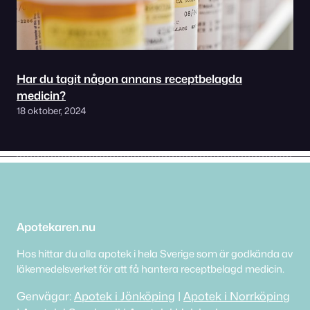
Har du tagit någon annans receptbelagda
medicin?
18 oktober, 2024
Apotekaren.nu
Hos hittar du alla apotek i hela Sverige som är godkända av
läkemedelsverket för att få hantera receptbelagd medicin.
Genvägar:
Apotek i Jönköping
|
Apotek i Norrköping