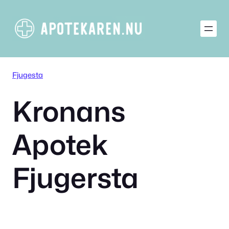
Hoppa
till
innehåll
Fjugesta
Kronans
Apotek
Fjugersta