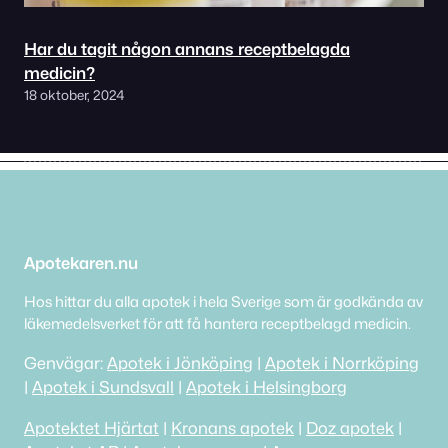
Har du tagit någon annans receptbelagda
medicin?
18 oktober, 2024
Apotekaren.nu
Hos hittar du alla apotek i hela Sverige som är godkända av
läkemedelsverket för att få hantera receptbelagd medicin.
Genvägar:
Apotek i Jönköping
|
Apotek i Norrköping
|
Apotek i Sundsvall
|
Apotek i Helsingborg
Apotektet Hjärtat
|
Kronans apotek
|
Doz apotek
|