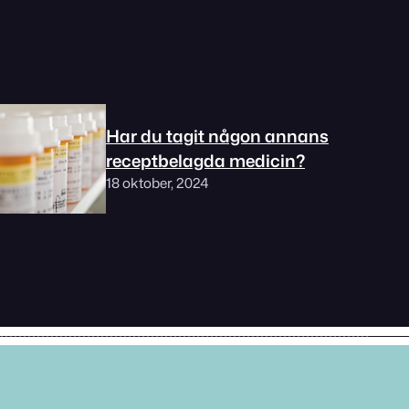
Har du tagit någon annans
receptbelagda medicin?
18 oktober, 2024