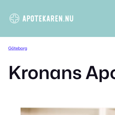
Hoppa
till
innehåll
Göteborg
Kronans Ap