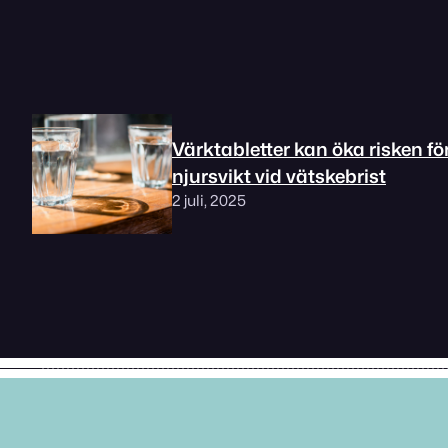
Värktabletter kan öka risken fö
njursvikt vid vätskebrist
2 juli, 2025