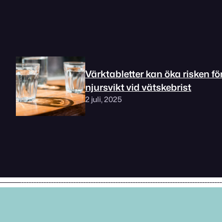
Värktabletter kan öka risken fö
njursvikt vid vätskebrist
2 juli, 2025