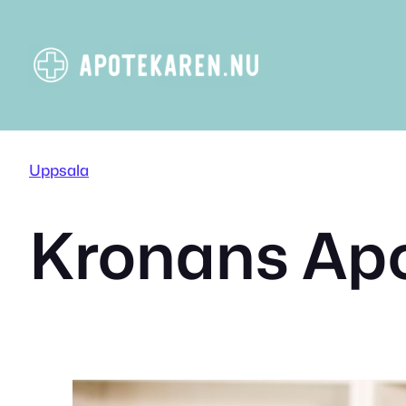
Hoppa
till
innehåll
Uppsala
Kronans Ap