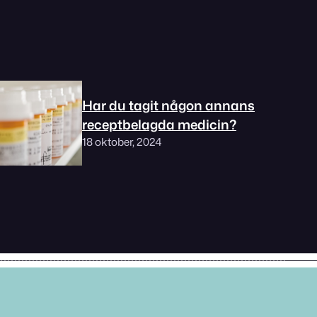
Har du tagit någon annans
receptbelagda medicin?
18 oktober, 2024