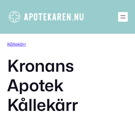
Hoppa
till
innehåll
Kållekärr
Kronans
Apotek
Kållekärr