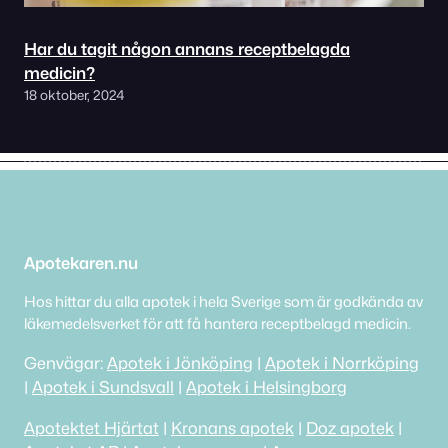
Har du tagit någon annans receptbelagda
medicin?
18 oktober, 2024
Apotekaren.nu
Hos hittar du alla apotek i hela Sverige som är godkända av
läkemedelsverket för att få hantera receptbelagd medicin.
Genvägar:
Apotek i Jönköping
|
Apotek i Norrköping
|
Apotek i Sundsvall
|
Apotek i Helsingborg
Apotektet Hjärtat
|
Kronans apotek
|
Doz apotek
|