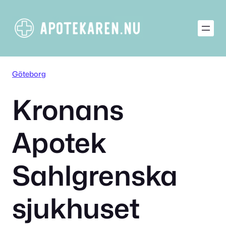
Hoppa
till
innehåll
Göteborg
Kronans
Apotek
Sahlgrenska
sjukhuset