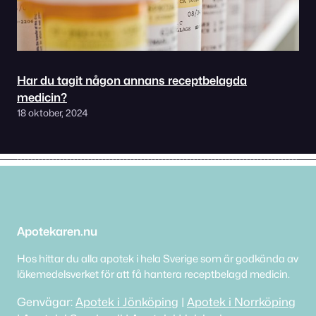
Har du tagit någon annans receptbelagda
medicin?
18 oktober, 2024
Apotekaren.nu
Hos hittar du alla apotek i hela Sverige som är godkända av
läkemedelsverket för att få hantera receptbelagd medicin.
Genvägar:
Apotek i Jönköping
|
Apotek i Norrköping