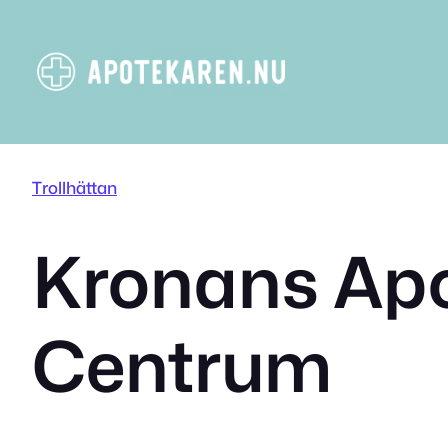
Hoppa
till
innehåll
Trollhättan
Kronans Apo
Centrum