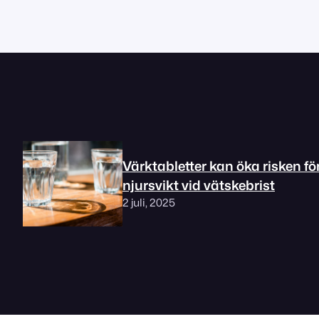
Värktabletter kan öka risken fö
njursvikt vid vätskebrist
2 juli, 2025