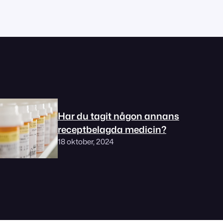
Har du tagit någon annans
receptbelagda medicin?
18 oktober, 2024