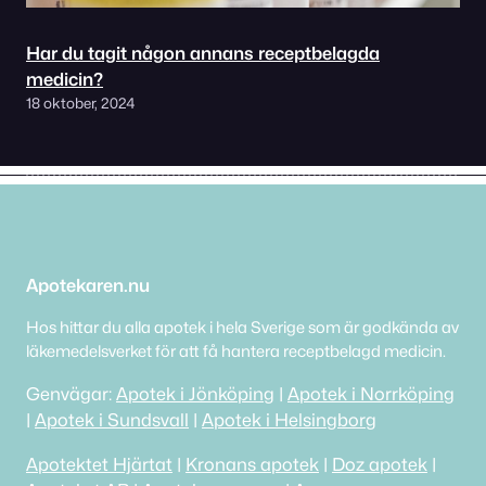
Har du tagit någon annans receptbelagda
medicin?
18 oktober, 2024
Apotekaren.nu
Hos hittar du alla apotek i hela Sverige som är godkända av
läkemedelsverket för att få hantera receptbelagd medicin.
Genvägar:
Apotek i Jönköping
|
Apotek i Norrköping
|
Apotek i Sundsvall
|
Apotek i Helsingborg
Apotektet Hjärtat
|
Kronans apotek
|
Doz apotek
|