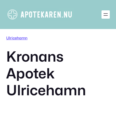
Hoppa
till
innehåll
Ulricehamn
Kronans
Apotek
Ulricehamn