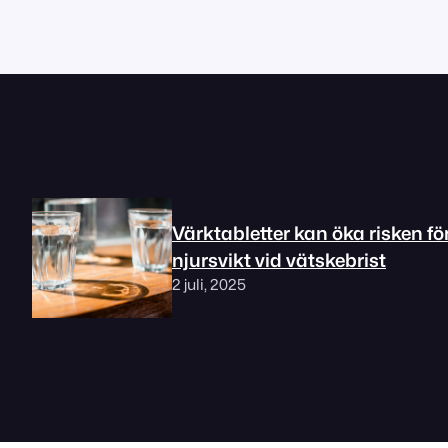
Värktabletter kan öka risken fö
njursvikt vid vätskebrist
2 juli, 2025