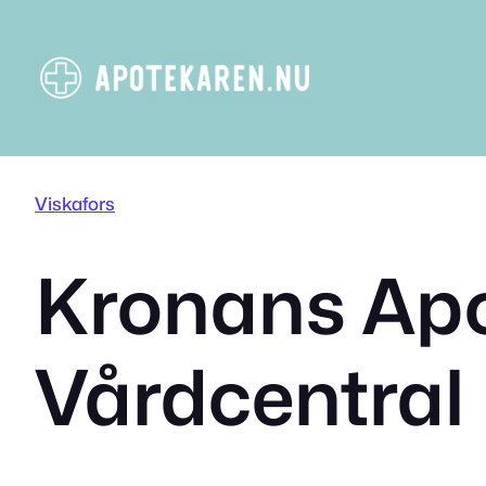
Hoppa
till
innehåll
Viskafors
Kronans Apo
Vårdcentral