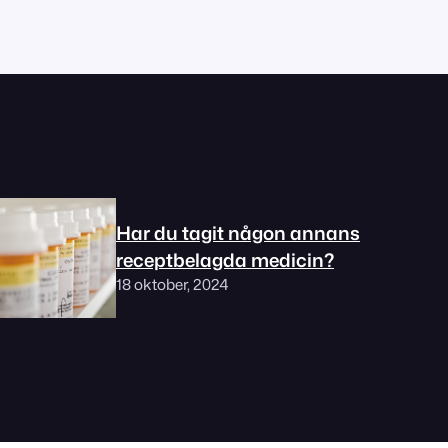
Har du tagit någon annans
receptbelagda medicin?
18 oktober, 2024