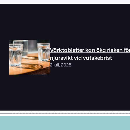
Värktabletter kan öka risken fö
njursvikt vid vätskebrist
2 juli, 2025