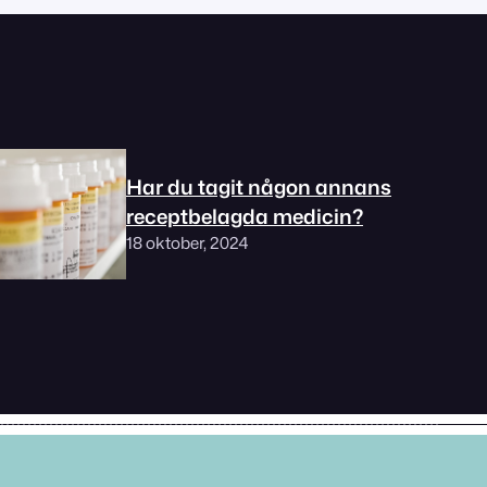
Har du tagit någon annans
receptbelagda medicin?
18 oktober, 2024