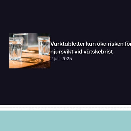
Värktabletter kan öka risken fö
njursvikt vid vätskebrist
2 juli, 2025