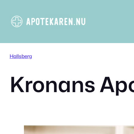
Hoppa
till
innehåll
Hallsberg
Kronans Apo