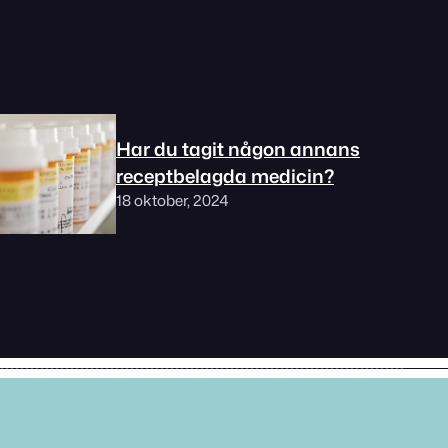
Har du tagit någon annans
receptbelagda medicin?
18 oktober, 2024