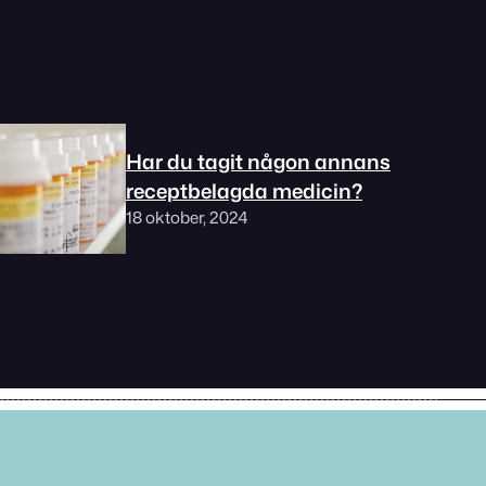
Har du tagit någon annans
receptbelagda medicin?
18 oktober, 2024