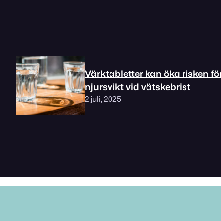
Värktabletter kan öka risken fö
njursvikt vid vätskebrist
2 juli, 2025